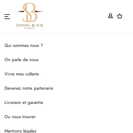
0
WHO WE ARE?
WE TALK ABOUT US
Qui sommes nous ?
LIVE MY TIGHTS
On parle de nous
Vivre mes collants
BECOME OUR PARTNER
Devenez notre partenaire
DELIVERY AND WARRANTY
Livraison et garantie
WHERE TO FIND US?
Ou nous trouver
LEGAL NOTICES
Mentions légales