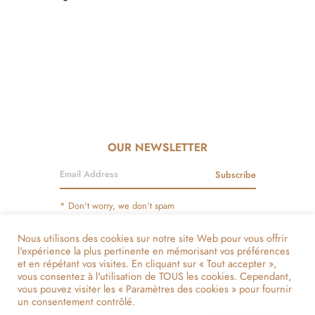
OUR NEWSLETTER
Subscribe
* Don't worry, we don't spam
Legal Notices
Payment Methods
Delivery And Warranty
Nous utilisons des cookies sur notre site Web pour vous offrir
l'expérience la plus pertinente en mémorisant vos préférences
Become Our Partner
List Of Stores And Points Of Sale
et en répétant vos visites. En cliquant sur « Tout accepter »,
vous consentez à l'utilisation de TOUS les cookies. Cependant,
They Talk About Us
vous pouvez visiter les « Paramètres des cookies » pour fournir
un consentement contrôlé.