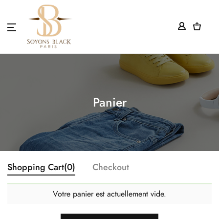
0
QUI SOMMES NOUS ?
ON PARLE DE NOUS
VIVRE MES COLLANTS
Panier
DEVENEZ NOTRE PARTENAIRE
LIVRAISON ET GARANTIE
Shopping Cart
(0)
Checkout
OÙ NOUS TROUVER ?
Votre panier est actuellement vide.
MENTIONS LÉGALES