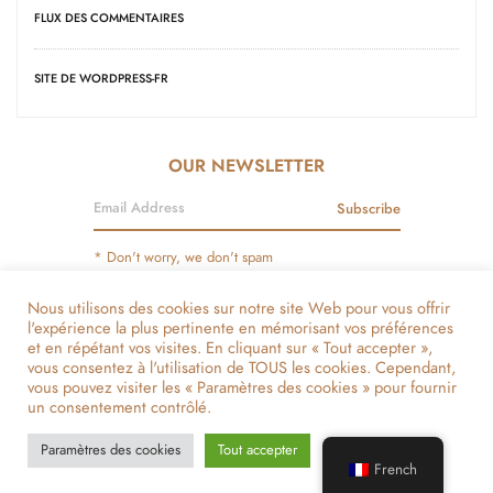
FLUX DES COMMENTAIRES
SITE DE WORDPRESS-FR
OUR NEWSLETTER
Subscribe
* Don't worry, we don't spam
Mentions Légales
Modes De Paiements
Livraison Et Garantie
Nous utilisons des cookies sur notre site Web pour vous offrir
l'expérience la plus pertinente en mémorisant vos préférences
Devenez Notre Partenaire
Liste De Boutiques Et Points De Vente
et en répétant vos visites. En cliquant sur « Tout accepter »,
vous consentez à l'utilisation de TOUS les cookies. Cependant,
On Parle De Nous
vous pouvez visiter les « Paramètres des cookies » pour fournir
un consentement contrôlé.
SUIVEZ-NOUS
Paramètres des cookies
Tout accepter
French