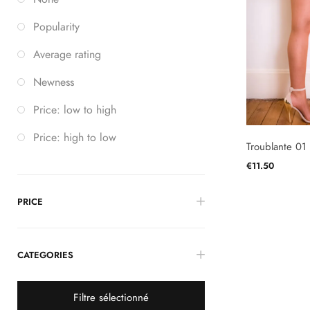
Popularity
Average rating
Newness
Price: low to high
Price: high to low
Troublante 01
€
11.50
CHOIX DES O
PRICE
CATEGORIES
Filtre sélectionné