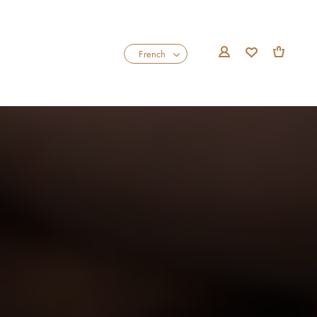
0
French