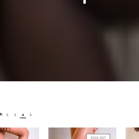
R:
2
3
4
5
SOLD OUT