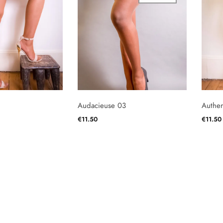
Audacieuse 03
Authen
€
11.50
€
11.50
PTIONS
CHOIX DES OPTIONS
CHOIX